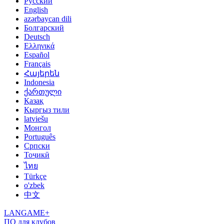
Русский
English
azərbaycan dili
Болгарский
Deutsch
Ελληνικά
Español
Français
Հայերեն
Indonesia
ქართული
Қазақ
Кыргыз тили
latviešu
Монгол
Português
Српски
Тоҷикӣ
ไทย
Türkçe
o'zbek
中文
LANGAME+
ПО для клубов