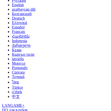
Русский
English
azərbaycan dili
Болгарский
Deutsch
Ελληνικά
Español
Français
Հայերեն
Indonesia
ქართული
Қазақ
Кыргыз тили
latviešu
Монгол
Português
Српски
Тоҷикӣ
ไทย
Türkçe
o'zbek
中文
LANGAME+
ПО для клубов