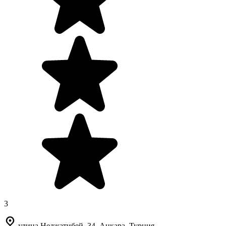
3
улица Неджатибей, 34, Анкара, Турция