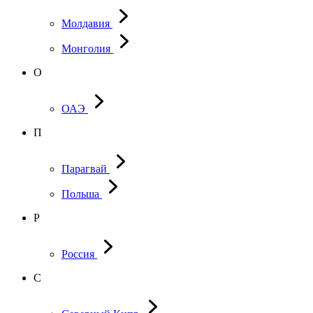
Молдавия
Монголия
О
ОАЭ
П
Парагвай
Польша
Р
Россия
С