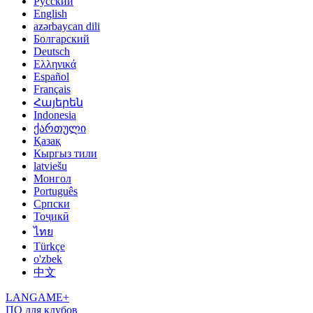
Русский
English
azərbaycan dili
Болгарский
Deutsch
Ελληνικά
Español
Français
Հայերեն
Indonesia
ქართული
Қазақ
Кыргыз тили
latviešu
Монгол
Português
Српски
Тоҷикӣ
ไทย
Türkçe
o'zbek
中文
LANGAME+
ПО для клубов