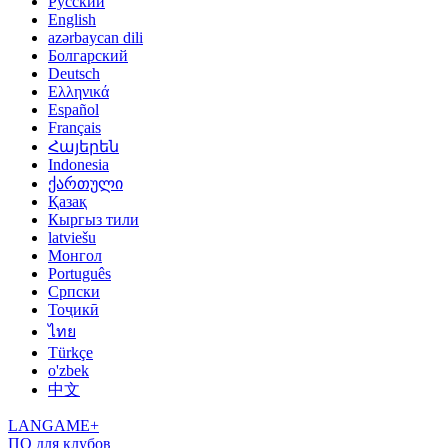
Русский
English
azərbaycan dili
Болгарский
Deutsch
Ελληνικά
Español
Français
Հայերեն
Indonesia
ქართული
Қазақ
Кыргыз тили
latviešu
Монгол
Português
Српски
Тоҷикӣ
ไทย
Türkçe
o'zbek
中文
LANGAME+
ПО для клубов