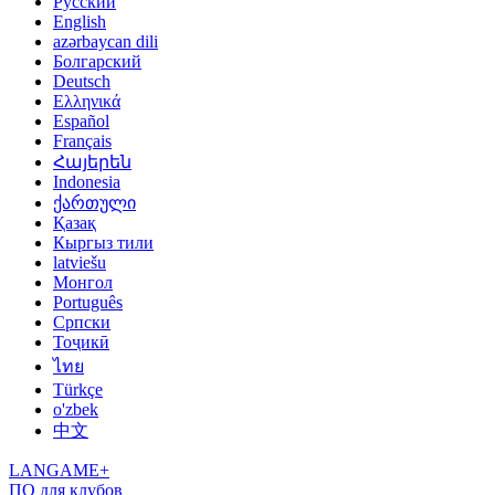
Русский
English
azərbaycan dili
Болгарский
Deutsch
Ελληνικά
Español
Français
Հայերեն
Indonesia
ქართული
Қазақ
Кыргыз тили
latviešu
Монгол
Português
Српски
Тоҷикӣ
ไทย
Türkçe
o'zbek
中文
LANGAME+
ПО для клубов