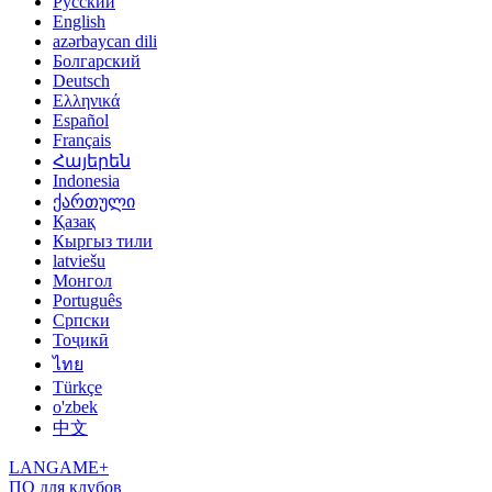
Русский
English
azərbaycan dili
Болгарский
Deutsch
Ελληνικά
Español
Français
Հայերեն
Indonesia
ქართული
Қазақ
Кыргыз тили
latviešu
Монгол
Português
Српски
Тоҷикӣ
ไทย
Türkçe
o'zbek
中文
LANGAME+
ПО для клубов