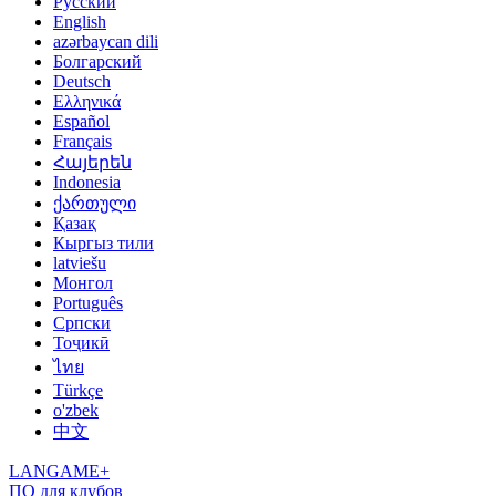
Русский
English
azərbaycan dili
Болгарский
Deutsch
Ελληνικά
Español
Français
Հայերեն
Indonesia
ქართული
Қазақ
Кыргыз тили
latviešu
Монгол
Português
Српски
Тоҷикӣ
ไทย
Türkçe
o'zbek
中文
LANGAME+
ПО для клубов