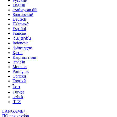
Русский
English
azərbaycan dili
Болгарский
Deutsch
Ελληνικά
Español
Français
Հայերեն
Indonesia
ქართული
Қазақ
Кыргыз тили
latviešu
Монгол
Português
Српски
Тоҷикӣ
ไทย
Türkçe
o'zbek
中文
LANGAME+
ПО для клубов