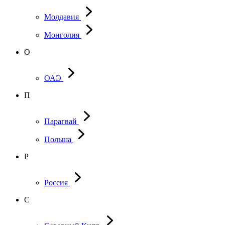
Молдавия
Монголия
О
ОАЭ
П
Парагвай
Польша
Р
Россия
С