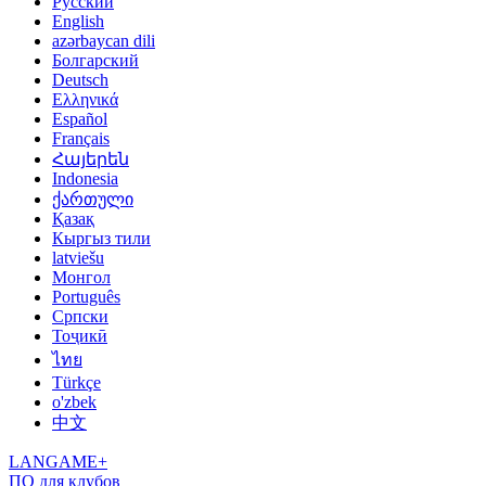
Русский
English
azərbaycan dili
Болгарский
Deutsch
Ελληνικά
Español
Français
Հայերեն
Indonesia
ქართული
Қазақ
Кыргыз тили
latviešu
Монгол
Português
Српски
Тоҷикӣ
ไทย
Türkçe
o'zbek
中文
LANGAME+
ПО для клубов