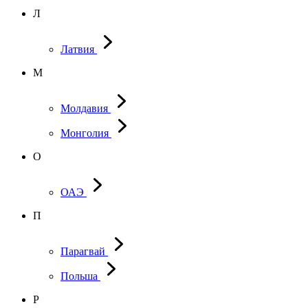
Л
Латвия
М
Молдавия
Монголия
О
ОАЭ
П
Парагвай
Польша
Р