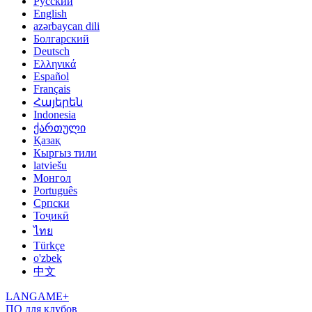
Русский
English
azərbaycan dili
Болгарский
Deutsch
Ελληνικά
Español
Français
Հայերեն
Indonesia
ქართული
Қазақ
Кыргыз тили
latviešu
Монгол
Português
Српски
Тоҷикӣ
ไทย
Türkçe
o'zbek
中文
LANGAME+
ПО для клубов