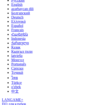
Русский
English
azərbaycan dili
Болгарский
Deutsch
Ελληνικά
Español
Français
Հայերեն
Indonesia
ქართული
Қазақ
Кыргыз тили
latviešu
Монгол
Português
Српски
Тоҷикӣ
ไทย
Türkçe
o'zbek
中文
LANGAME+
ПО для клубов