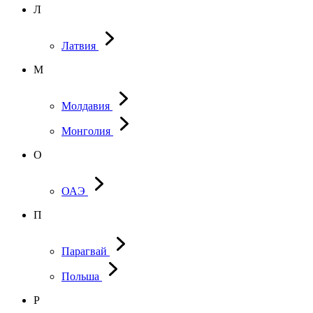
Л
Латвия
М
Молдавия
Монголия
О
ОАЭ
П
Парагвай
Польша
Р