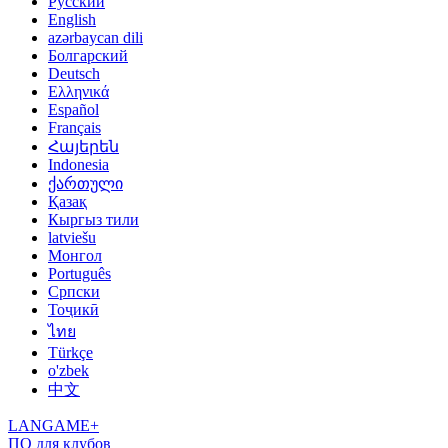
Русский
English
azərbaycan dili
Болгарский
Deutsch
Ελληνικά
Español
Français
Հայերեն
Indonesia
ქართული
Қазақ
Кыргыз тили
latviešu
Монгол
Português
Српски
Тоҷикӣ
ไทย
Türkçe
o'zbek
中文
LANGAME+
ПО для клубов