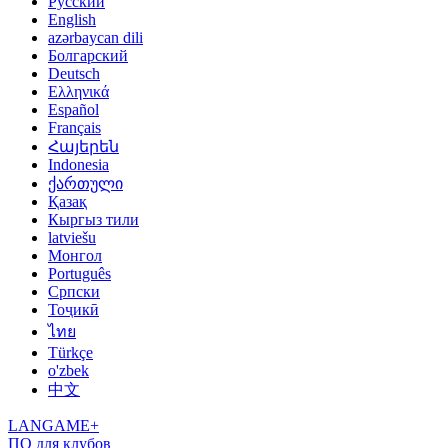
Русский
English
azərbaycan dili
Болгарский
Deutsch
Ελληνικά
Español
Français
Հայերեն
Indonesia
ქართული
Қазақ
Кыргыз тили
latviešu
Монгол
Português
Српски
Тоҷикӣ
ไทย
Türkçe
o'zbek
中文
LANGAME+
ПО для клубов