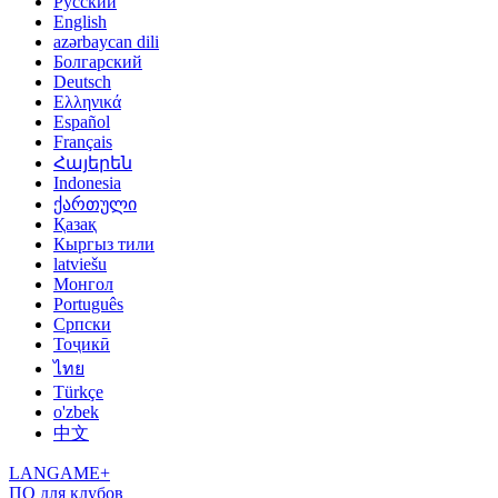
Русский
English
azərbaycan dili
Болгарский
Deutsch
Ελληνικά
Español
Français
Հայերեն
Indonesia
ქართული
Қазақ
Кыргыз тили
latviešu
Монгол
Português
Српски
Тоҷикӣ
ไทย
Türkçe
o'zbek
中文
LANGAME+
ПО для клубов