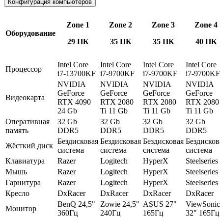
Конфигурация компьютеров
Zone 1
Zone 2
Zone 3
Zone 4
Оборудование
29 ПК
35 ПК
35 ПК
40 ПК
Intel Core
Intel Core
Intel Core
Intel Core
Процессор
i7-13700KF
i7-9700KF
i7-9700KF
i7-9700KF
NVIDIA
NVIDIA
NVIDIA
NVIDIA
GeForce
GeForce
GeForce
GeForce
Видеокарта
RTX 4090
RTX 2080
RTX 2080
RTX 2080
24 Gb
Ti 11 Gb
Ti 11 Gb
Ti 11 Gb
Оперативная
32 Gb
32 Gb
32 Gb
32 Gb
память
DDR5
DDR5
DDR5
DDR5
Бездисковая
Бездисковая
Бездисковая
Бездисков
Жёсткий диск
система
система
система
система
Клавиатура
Razer
Logitech
HyperX
Steelseries
Мышь
Razer
Logitech
HyperX
Steelseries
Гарнитура
Razer
Logitech
HyperX
Steelseries
Кресло
DxRacer
DxRacer
DxRacer
DxRacer
BenQ 24,5"
Zowie 24,5"
ASUS 27"
ViewSonic
Монитор
360Гц
240Гц
165Гц
32" 165Гц