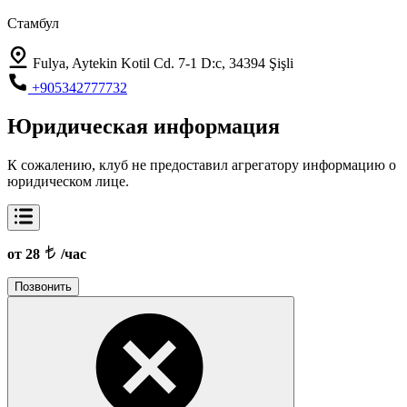
Стамбул
Fulya, Aytekin Kotil Cd. 7-1 D:c, 34394 Şişli
+905342777732
Юридическая информация
К сожалению, клуб не предоставил агрегатору информацию о
юридическом лице.
от 28
/час
Позвонить