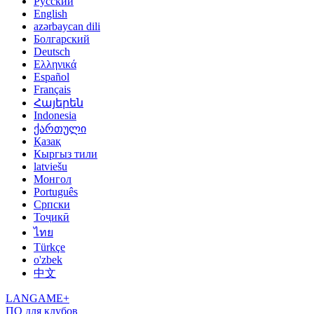
Русский
English
azərbaycan dili
Болгарский
Deutsch
Ελληνικά
Español
Français
Հայերեն
Indonesia
ქართული
Қазақ
Кыргыз тили
latviešu
Монгол
Português
Српски
Тоҷикӣ
ไทย
Türkçe
o'zbek
中文
LANGAME+
ПО для клубов