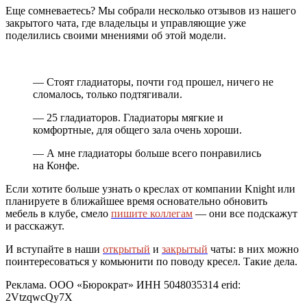
Еще сомневаетесь? Мы собрали несколько отзывов из нашего
закрытого чата, где владельцы и управляющие уже
поделились своими мнениями об этой модели.
— Стоят гладиаторы, почти год прошел, ничего не
сломалось, только подтягивали.
— 25 гладиаторов. Гладиаторы мягкие и
комфортные, для общего зала очень хороши.
— А мне гладиаторы больше всего понравились
на Конфе.
Если хотите больше узнать о креслах от компании Knight или
планируете в ближайшее время основательно обновить
мебель в клубе, смело
пишите коллегам
— они все подскажут
и расскажут.
И вступайте в наши
открытый
и
закрытый
чаты: в них можно
поинтересоваться у комьюнити по поводу кресел. Такие дела.
Реклама. ООО «Бюрократ» ИНН 5048035314 erid:
2VtzqwcQy7X