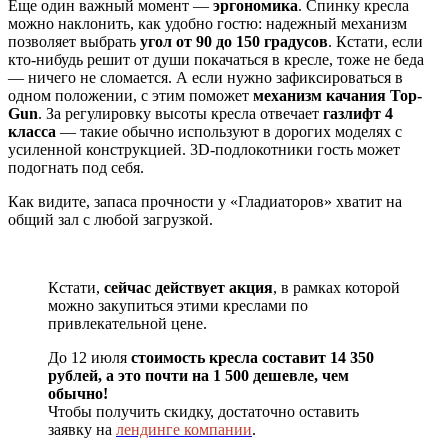
Еще один важный момент —
эргономика
. Спинку кресла
можно наклонить, как удобно гостю: надежный механизм
позволяет выбрать
угол от 90 до 150 градусов
. Кстати, если
кто-нибудь решит от души покачаться в кресле, тоже не беда
— ничего не сломается. А если нужно зафиксироваться в
одном положении, с этим поможет
механизм качания Top-
Gun
. За регулировку высоты кресла отвечает
газлифт 4
класса
— такие обычно используют в дорогих моделях с
усиленной конструкцией. 3D-подлокотники гость может
подогнать под себя.
Как видите, запаса прочности у «Гладиаторов» хватит на
общий зал с любой загрузкой.
Кстати,
сейчас действует
акция
, в рамках которой
можно закупиться этими креслами по
привлекательной цене.
До 12 июля
стоимость кресла составит 14 350
рублей, а это почти на 1 500 дешевле, чем
обычно!
Чтобы получить скидку, достаточно оставить
заявку на
лендинге компании
.