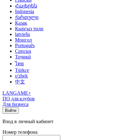
Հայերեն
Indonesia
ქართული
Қазақ
Кыргыз тили
latviešu
Монгол
Português
Српски
Тоҷикӣ
ไทย
Türkçe
o'zbek
中文
LANGAME+
ПО для клубов
Для бизнеса
Войти
Вход в личный кабинет
Номер телефона