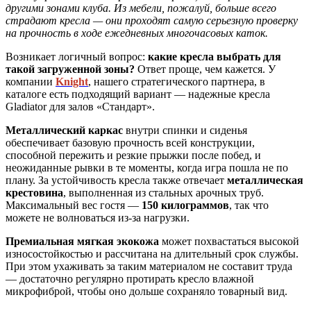
другими зонами клуба. Из мебели, пожалуй, больше всего
страдают кресла — они проходят самую серьезную проверку
на прочность в ходе ежедневных многочасовых каток.
Возникает логичный вопрос:
какие кресла выбрать для
такой загруженной зоны?
Ответ проще, чем кажется. У
компании
Knight
, нашего стратегического партнера, в
каталоге есть подходящий вариант — надежные кресла
Gladiator для залов «Стандарт».
Металлический каркас
внутри спинки и сиденья
обеспечивает базовую прочность всей конструкции,
способной пережить и резкие прыжки после побед, и
неожиданные рывки в те моменты, когда игра пошла не по
плану. За устойчивость кресла также отвечает
металлическая
крестовина
, выполненная из стальных арочных труб.
Максимальный вес гостя —
150 килограммов
, так что
можете не волноваться из-за нагрузки.
Премиальная мягкая экокожа
может похвастаться высокой
износостойкостью и рассчитана на длительный срок службы.
При этом ухаживать за таким материалом не составит труда
— достаточно регулярно протирать кресло влажной
микрофиброй, чтобы оно дольше сохраняло товарный вид.