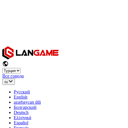
Все города
ru
Русский
English
azərbaycan dili
Болгарский
Deutsch
Ελληνικά
Español
Français