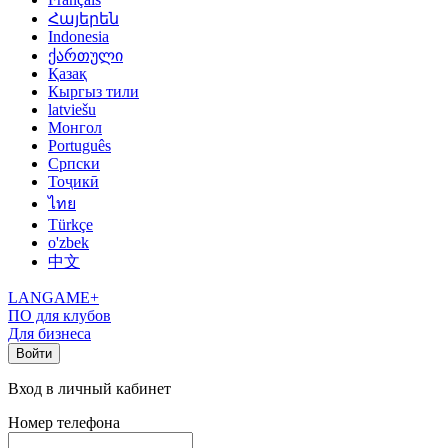
Հայերեն
Indonesia
ქართული
Қазақ
Кыргыз тили
latviešu
Монгол
Português
Српски
Тоҷикӣ
ไทย
Türkçe
o'zbek
中文
LANGAME+
ПО для клубов
Для бизнеса
Войти
Вход в личный кабинет
Номер телефона