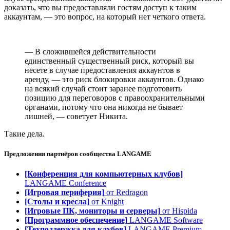
доказать, что вы предоставляли гостям доступ к таким
аккаунтам, — это вопрос, на который нет четкого ответа.
— В сложившейся действительности
единственный существенный риск, который вы
несете в случае предоставления аккаунтов в
аренду, — это риск блокировки аккаунтов. Однако
на всякий случай стоит заранее подготовить
позицию для переговоров с правоохранительными
органами, потому что она никогда не бывает
лишней, — советует Никита.
Такие дела.
Предложения партнёров сообщества
LANGAME
[Конференция для компьютерных клубов]
LANGAME Conference
[Игровая периферия]
от Redragon
[Столы и кресла]
от Knight
[Игровые ПК, мониторы и серверы]
от Hispida
[Программное обеспечение]
LANGAME Software
[Техподдержка для клубов]
LANGAME Premium