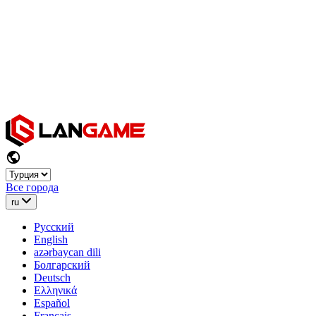
Все города
ru
Русский
English
azərbaycan dili
Болгарский
Deutsch
Ελληνικά
Español
Français