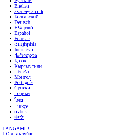
Русский
English
azərbaycan dili
Болгарский
Deutsch
Ελληνικά
Español
Français
Հայերեն
Indonesia
ქართული
Қазақ
Кыргыз тили
latviešu
Монгол
Português
Српски
Тоҷикӣ
ไทย
Türkçe
o'zbek
中文
LANGAME+
ПО для клубов