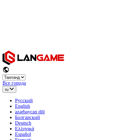
Все города
ru
Русский
English
azərbaycan dili
Болгарский
Deutsch
Ελληνικά
Español
Français