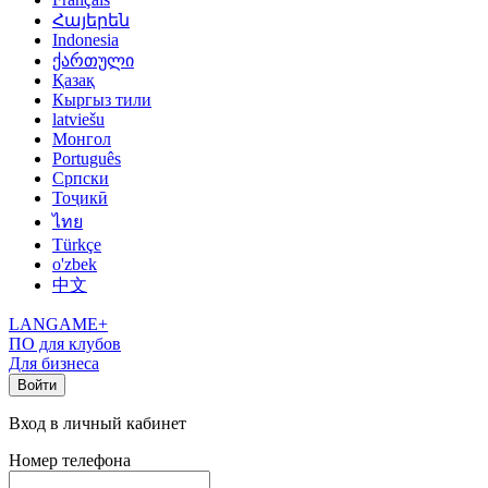
Հայերեն
Indonesia
ქართული
Қазақ
Кыргыз тили
latviešu
Монгол
Português
Српски
Тоҷикӣ
ไทย
Türkçe
o'zbek
中文
LANGAME+
ПО для клубов
Для бизнеса
Войти
Вход в личный кабинет
Номер телефона