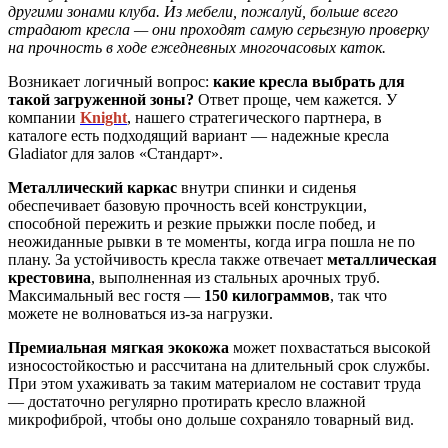
другими зонами клуба. Из мебели, пожалуй, больше всего
страдают кресла — они проходят самую серьезную проверку
на прочность в ходе ежедневных многочасовых каток.
Возникает логичный вопрос:
какие кресла выбрать для
такой загруженной зоны?
Ответ проще, чем кажется. У
компании
Knight
, нашего стратегического партнера, в
каталоге есть подходящий вариант — надежные кресла
Gladiator для залов «Стандарт».
Металлический каркас
внутри спинки и сиденья
обеспечивает базовую прочность всей конструкции,
способной пережить и резкие прыжки после побед, и
неожиданные рывки в те моменты, когда игра пошла не по
плану. За устойчивость кресла также отвечает
металлическая
крестовина
, выполненная из стальных арочных труб.
Максимальный вес гостя —
150 килограммов
, так что
можете не волноваться из-за нагрузки.
Премиальная мягкая экокожа
может похвастаться высокой
износостойкостью и рассчитана на длительный срок службы.
При этом ухаживать за таким материалом не составит труда
— достаточно регулярно протирать кресло влажной
микрофиброй, чтобы оно дольше сохраняло товарный вид.