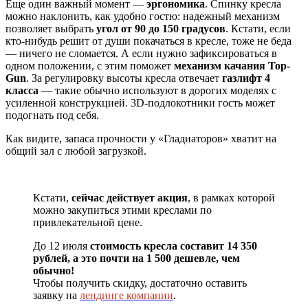
Еще один важный момент —
эргономика
. Спинку кресла
можно наклонить, как удобно гостю: надежный механизм
позволяет выбрать
угол от 90 до 150 градусов
. Кстати, если
кто-нибудь решит от души покачаться в кресле, тоже не беда
— ничего не сломается. А если нужно зафиксироваться в
одном положении, с этим поможет
механизм качания Top-
Gun
. За регулировку высоты кресла отвечает
газлифт 4
класса
— такие обычно используют в дорогих моделях с
усиленной конструкцией. 3D-подлокотники гость может
подогнать под себя.
Как видите, запаса прочности у «Гладиаторов» хватит на
общий зал с любой загрузкой.
Кстати,
сейчас действует
акция
, в рамках которой
можно закупиться этими креслами по
привлекательной цене.
До 12 июля
стоимость кресла составит 14 350
рублей, а это почти на 1 500 дешевле, чем
обычно!
Чтобы получить скидку, достаточно оставить
заявку на
лендинге компании
.