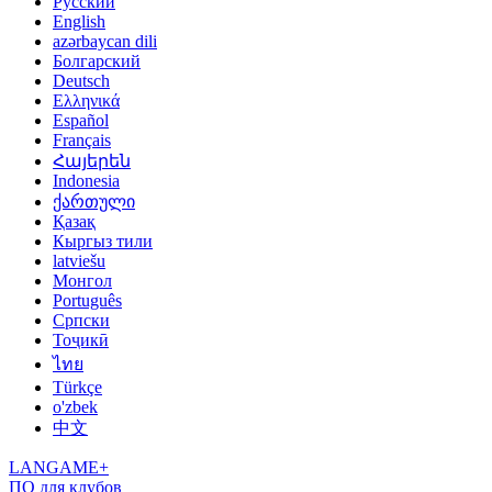
Русский
English
azərbaycan dili
Болгарский
Deutsch
Ελληνικά
Español
Français
Հայերեն
Indonesia
ქართული
Қазақ
Кыргыз тили
latviešu
Монгол
Português
Српски
Тоҷикӣ
ไทย
Türkçe
o'zbek
中文
LANGAME+
ПО для клубов