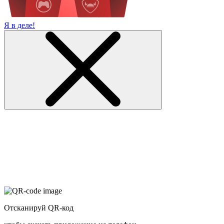
Я в деле!
Отсканируй QR-код