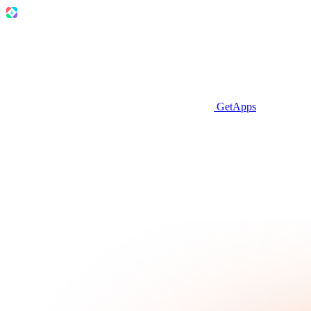
GetApps