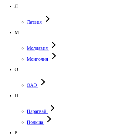
Л
Латвия
М
Молдавия
Монголия
О
ОАЭ
П
Парагвай
Польша
Р