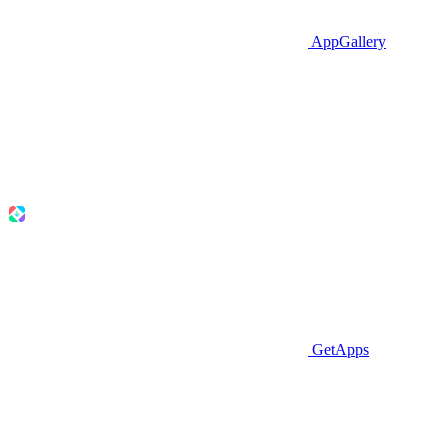
AppGallery
GetApps