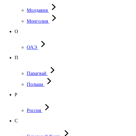
Молдавия
Монголия
О
ОАЭ
П
Парагвай
Польша
Р
Россия
С