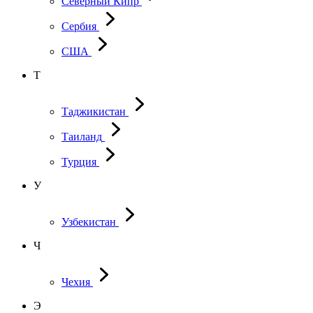
Северный Кипр
Сербия
США
Т
Таджикистан
Таиланд
Турция
У
Узбекистан
Ч
Чехия
Э