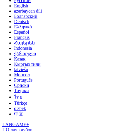
Русский
English
azərbaycan dili
Болгарский
Deutsch
Ελληνικά
Español
Français
Հայերեն
Indonesia
ქართული
Қазақ
Кыргыз тили
latviešu
Монгол
Português
Српски
Тоҷикӣ
ไทย
Türkçe
o'zbek
中文
LANGAME+
ПО для клубов