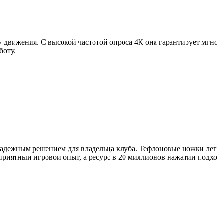
у движения. С высокой частотой опроса 4К она гарантирует мг
боту.
надежным решением для владельца клуба. Тефлоновые ножки легк
 приятный игровой опыт, а ресурс в 20 миллионов нажатий подх