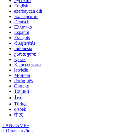
Русский
English
azərbaycan dili
Болгарский
Deutsch
Ελληνικά
Español
Français
Հայերեն
Indonesia
ქართული
Қазақ
Кыргыз тили
latviešu
Монгол
Português
Српски
Тоҷикӣ
ไทย
Türkçe
o'zbek
中文
LANGAME+
ПО для клубов