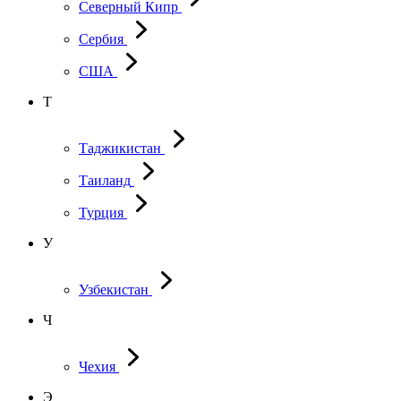
Северный Кипр
Сербия
США
Т
Таджикистан
Таиланд
Турция
У
Узбекистан
Ч
Чехия
Э