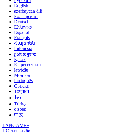
Русский
English
azərbaycan dili
Болгарский
Deutsch
Ελληνικά
Español
Français
Հայերեն
Indonesia
ქართული
Қазақ
Кыргыз тили
latviešu
Монгол
Português
Српски
Тоҷикӣ
ไทย
Türkçe
o'zbek
中文
LANGAME+
ПО для клубов