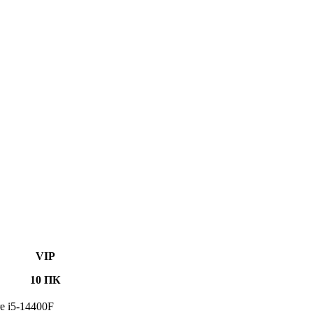
VIP
10 ПК
re i5-14400F