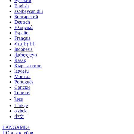
Русский
English
azərbaycan dili
Болгарский
Deutsch
Ελληνικά
Español
Français
Հայերեն
Indonesia
ქართული
Қазақ
Кыргыз тили
latviešu
Монгол
Português
Српски
Тоҷикӣ
ไทย
Türkçe
o'zbek
中文
LANGAME+
ПО для клубов