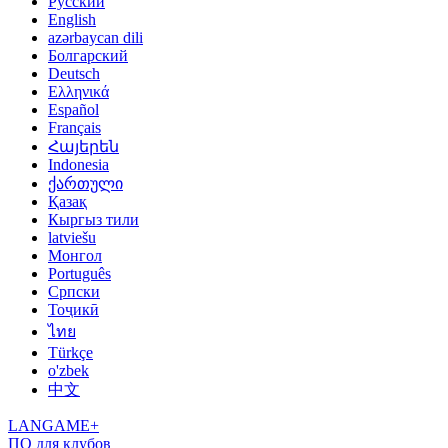
Русский
English
azərbaycan dili
Болгарский
Deutsch
Ελληνικά
Español
Français
Հայերեն
Indonesia
ქართული
Қазақ
Кыргыз тили
latviešu
Монгол
Português
Српски
Тоҷикӣ
ไทย
Türkçe
o'zbek
中文
LANGAME+
ПО для клубов