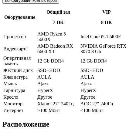
Конфигурация компьютеров
Общий зал
VIP
Оборудование
7 ПК
8 ПК
AMD Ryzen 5
Процессор
Intel Core i5-12400F
5600X
AMD Radeon RX
NVIDIA GeForce RTX
Видеокарта
6600 XT
3070 8 Gb
Оперативная
12 Gb DDR4
12 Gb DDR4
память
Жёсткий диск
SSD+HDD
SSD+HDD
Клавиатура
AULA
AULA
Мышь
Ajazz
Ajazz
Гарнитура
HyperX
HyperX
Кресло
Другое
Другое
Монитор
Xiaomi 27" 240Гц
AOC 27" 240Гц
Интернет
>100 Мбит
<100 Мбит
Расположение