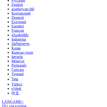
Русский
English
azərbaycan dili
Болгарский
Deutsch
Ελληνικά
Español
Français
Հայերեն
Indonesia
ქართული
Қазақ
Кыргыз тили
latviešu
Монгол
Português
Српски
Тоҷикӣ
ไทย
Türkçe
o'zbek
中文
LANGAME+
ПО для клубов