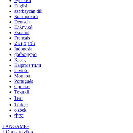
Русский
English
azərbaycan dili
Болгарский
Deutsch
Ελληνικά
Español
Français
Հայերեն
Indonesia
ქართული
Қазақ
Кыргыз тили
latviešu
Монгол
Português
Српски
Тоҷикӣ
ไทย
Türkçe
o'zbek
中文
LANGAME+
ПО для клубов