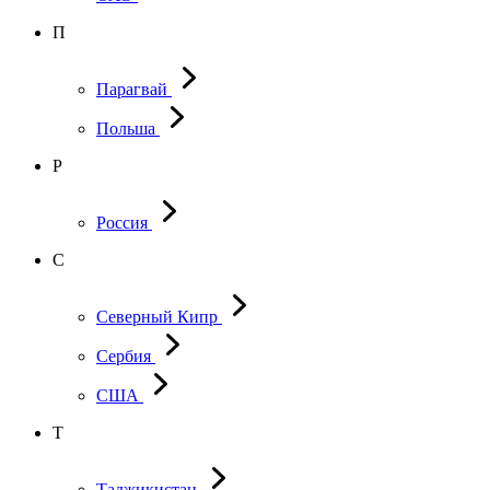
П
Парагвай
Польша
Р
Россия
С
Северный Кипр
Сербия
США
Т
Таджикистан