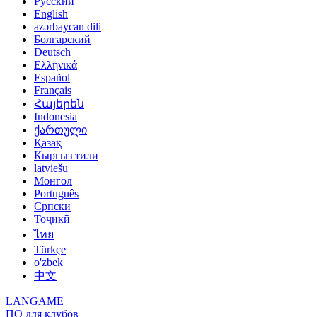
Русский
English
azərbaycan dili
Болгарский
Deutsch
Ελληνικά
Español
Français
Հայերեն
Indonesia
ქართული
Қазақ
Кыргыз тили
latviešu
Монгол
Português
Српски
Тоҷикӣ
ไทย
Türkçe
o'zbek
中文
LANGAME+
ПО для клубов