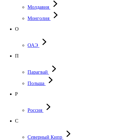
Молдавия
Монголия
О
ОАЭ
П
Парагвай
Польша
Р
Россия
С
Северный Кипр