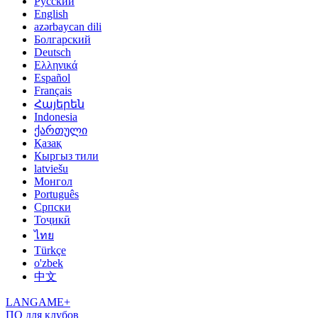
Русский
English
azərbaycan dili
Болгарский
Deutsch
Ελληνικά
Español
Français
Հայերեն
Indonesia
ქართული
Қазақ
Кыргыз тили
latviešu
Монгол
Português
Српски
Тоҷикӣ
ไทย
Türkçe
o'zbek
中文
LANGAME+
ПО для клубов