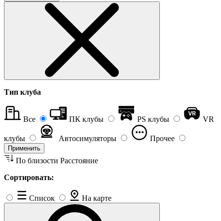
Тип клуба
Все
ПК клубы
PS клубы
VR
клубы
Автосимуляторы
Прочее
Применить
По близости
Расстояние
Сортировать:
Список
На карте