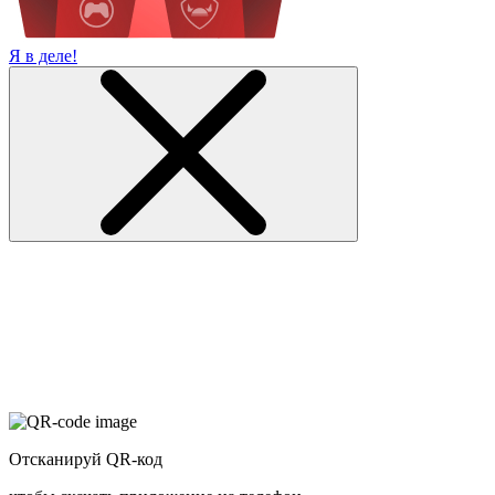
Я в деле!
Отсканируй QR-код