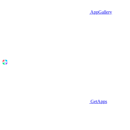
AppGallery
GetApps