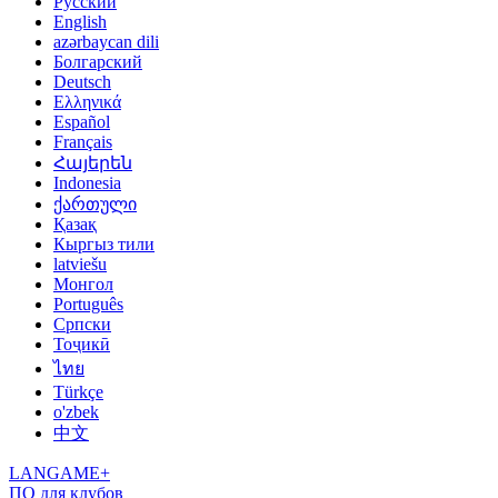
Русский
English
azərbaycan dili
Болгарский
Deutsch
Ελληνικά
Español
Français
Հայերեն
Indonesia
ქართული
Қазақ
Кыргыз тили
latviešu
Монгол
Português
Српски
Тоҷикӣ
ไทย
Türkçe
o'zbek
中文
LANGAME+
ПО для клубов