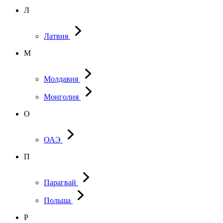
Л
Латвия
М
Молдавия
Монголия
О
ОАЭ
П
Парагвай
Польша
Р