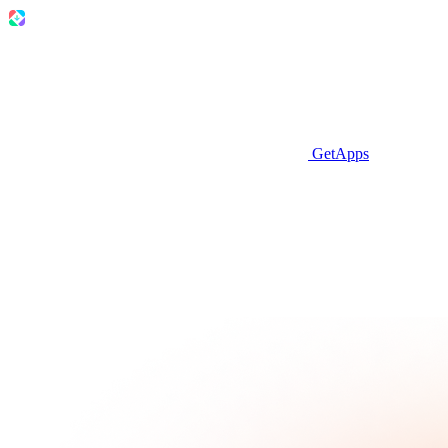
GetApps