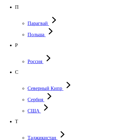
П
Парагвай
Польша
Р
Россия
С
Северный Кипр
Сербия
США
Т
Таджикистан