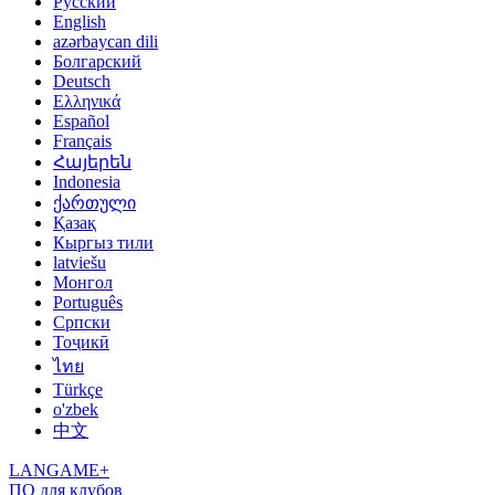
Русский
English
azərbaycan dili
Болгарский
Deutsch
Ελληνικά
Español
Français
Հայերեն
Indonesia
ქართული
Қазақ
Кыргыз тили
latviešu
Монгол
Português
Српски
Тоҷикӣ
ไทย
Türkçe
o'zbek
中文
LANGAME+
ПО для клубов