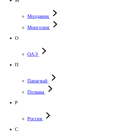
М
Молдавия
Монголия
О
ОАЭ
П
Парагвай
Польша
Р
Россия
С