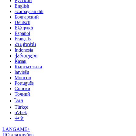
Русский
English
azərbaycan dili
Болгарский
Deutsch
Ελληνικά
Español
Français
Հայերեն
Indonesia
ქართული
Қазақ
Кыргыз тили
latviešu
Монгол
Português
Српски
Тоҷикӣ
ไทย
Türkçe
o'zbek
中文
LANGAME+
ПО для клубов