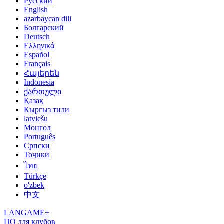
Русский
English
azərbaycan dili
Болгарский
Deutsch
Ελληνικά
Español
Français
Հայերեն
Indonesia
ქართული
Қазақ
Кыргыз тили
latviešu
Монгол
Português
Српски
Тоҷикӣ
ไทย
Türkçe
o'zbek
中文
LANGAME+
ПО для клубов