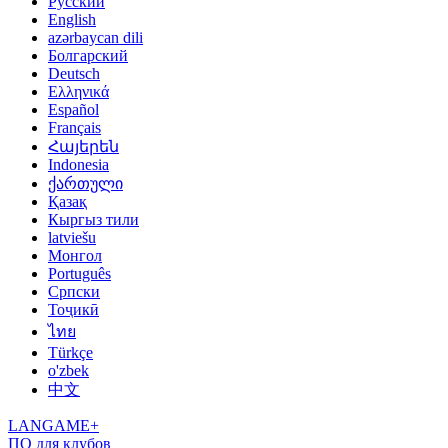
Русский
English
azərbaycan dili
Болгарский
Deutsch
Ελληνικά
Español
Français
Հայերեն
Indonesia
ქართული
Қазақ
Кыргыз тили
latviešu
Монгол
Português
Српски
Тоҷикӣ
ไทย
Türkçe
o'zbek
中文
LANGAME+
ПО для клубов