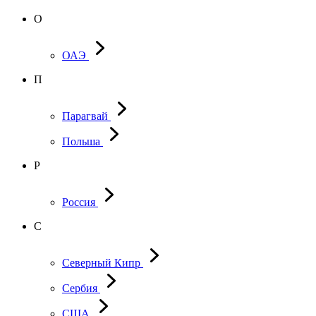
О
ОАЭ
П
Парагвай
Польша
Р
Россия
С
Северный Кипр
Сербия
США