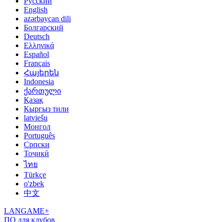
Русский
English
azərbaycan dili
Болгарский
Deutsch
Ελληνικά
Español
Français
Հայերեն
Indonesia
ქართული
Қазақ
Кыргыз тили
latviešu
Монгол
Português
Српски
Тоҷикӣ
ไทย
Türkçe
o'zbek
中文
LANGAME+
ПО для клубов