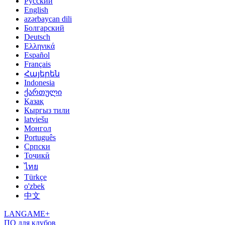
Русский
English
azərbaycan dili
Болгарский
Deutsch
Ελληνικά
Español
Français
Հայերեն
Indonesia
ქართული
Қазақ
Кыргыз тили
latviešu
Монгол
Português
Српски
Тоҷикӣ
ไทย
Türkçe
o'zbek
中文
LANGAME+
ПО для клубов