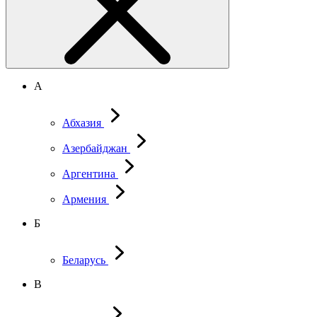
А
Абхазия
Азербайджан
Аргентина
Армения
Б
Беларусь
В