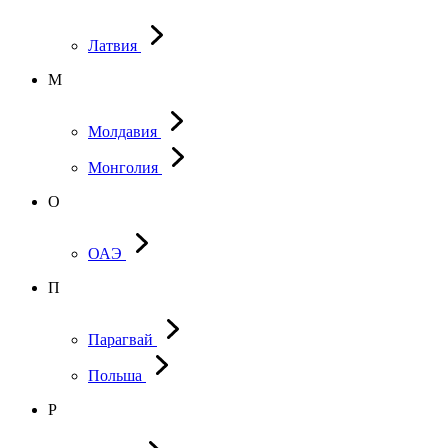
Латвия
М
Молдавия
Монголия
О
ОАЭ
П
Парагвай
Польша
Р