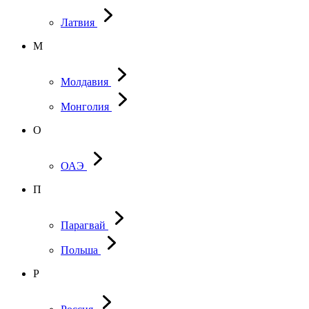
Латвия
М
Молдавия
Монголия
О
ОАЭ
П
Парагвай
Польша
Р