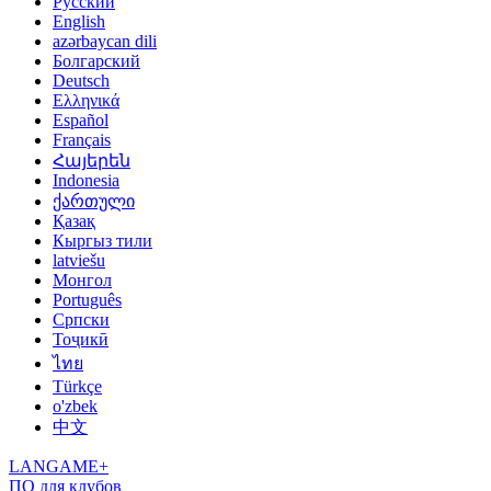
Русский
English
azərbaycan dili
Болгарский
Deutsch
Ελληνικά
Español
Français
Հայերեն
Indonesia
ქართული
Қазақ
Кыргыз тили
latviešu
Монгол
Português
Српски
Тоҷикӣ
ไทย
Türkçe
o'zbek
中文
LANGAME+
ПО для клубов