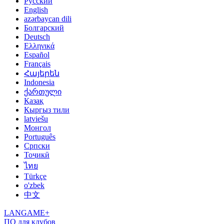
Русский
English
azərbaycan dili
Болгарский
Deutsch
Ελληνικά
Español
Français
Հայերեն
Indonesia
ქართული
Қазақ
Кыргыз тили
latviešu
Монгол
Português
Српски
Тоҷикӣ
ไทย
Türkçe
o'zbek
中文
LANGAME+
ПО для клубов