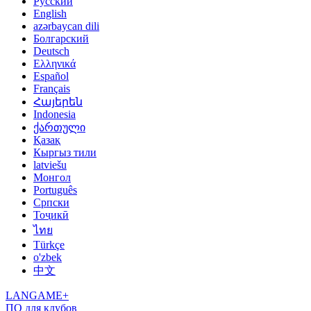
Русский
English
azərbaycan dili
Болгарский
Deutsch
Ελληνικά
Español
Français
Հայերեն
Indonesia
ქართული
Қазақ
Кыргыз тили
latviešu
Монгол
Português
Српски
Тоҷикӣ
ไทย
Türkçe
o'zbek
中文
LANGAME+
ПО для клубов