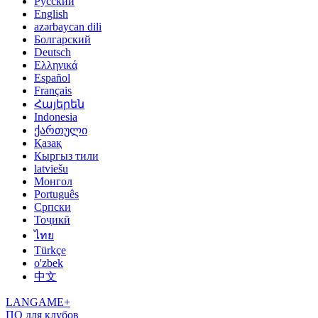
Русский
English
azərbaycan dili
Болгарский
Deutsch
Ελληνικά
Español
Français
Հայերեն
Indonesia
ქართული
Қазақ
Кыргыз тили
latviešu
Монгол
Português
Српски
Тоҷикӣ
ไทย
Türkçe
o'zbek
中文
LANGAME+
ПО для клубов