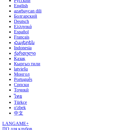
Русский
English
azərbaycan dili
Болгарский
Deutsch
Ελληνικά
Español
Français
Հայերեն
Indonesia
ქართული
Қазақ
Кыргыз тили
latviešu
Монгол
Português
Српски
Тоҷикӣ
ไทย
Türkçe
o'zbek
中文
LANGAME+
ПО для клубов