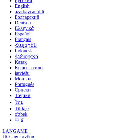
Русский
English
azərbaycan dili
Болгарский
Deutsch
Ελληνικά
Español
Français
Հայերեն
Indonesia
ქართული
Қазақ
Кыргыз тили
latviešu
Монгол
Português
Српски
Тоҷикӣ
ไทย
Türkçe
o'zbek
中文
LANGAME+
ПО для клубов