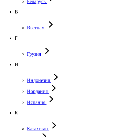
Беларусь
В
Вьетнам
Г
Грузия
И
Индонезия
Иордания
Испания
К
Казахстан