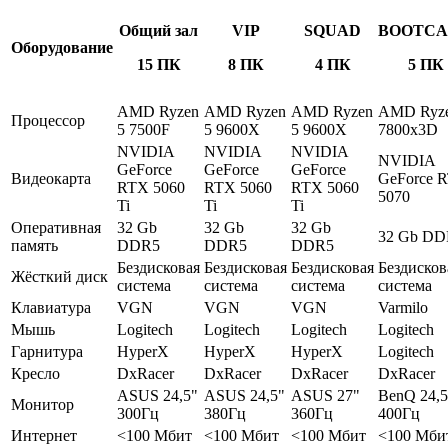
Общий зал
VIP
SQUAD
BOOTC
Оборудование
15 ПК
8 ПК
4 ПК
5 ПК
AMD Ryzen
AMD Ryzen
AMD Ryzen
AMD Ryze
Процессор
5 7500F
5 9600X
5 9600X
7800x3D
NVIDIA
NVIDIA
NVIDIA
NVIDIA
GeForce
GeForce
GeForce
Видеокарта
GeForce 
RTX 5060
RTX 5060
RTX 5060
5070
Ti
Ti
Ti
Оперативная
32 Gb
32 Gb
32 Gb
32 Gb DD
память
DDR5
DDR5
DDR5
Бездисковая
Бездисковая
Бездисковая
Бездисков
Жёсткий диск
система
система
система
система
Клавиатура
VGN
VGN
VGN
Varmilo
Мышь
Logitech
Logitech
Logitech
Logitech
Гарнитура
HyperX
HyperX
HyperX
Logitech
Кресло
DxRacer
DxRacer
DxRacer
DxRacer
ASUS 24,5"
ASUS 24,5"
ASUS 27"
BenQ 24,5
Монитор
300Гц
380Гц
360Гц
400Гц
Интернет
<100 Мбит
<100 Мбит
<100 Мбит
<100 Мби