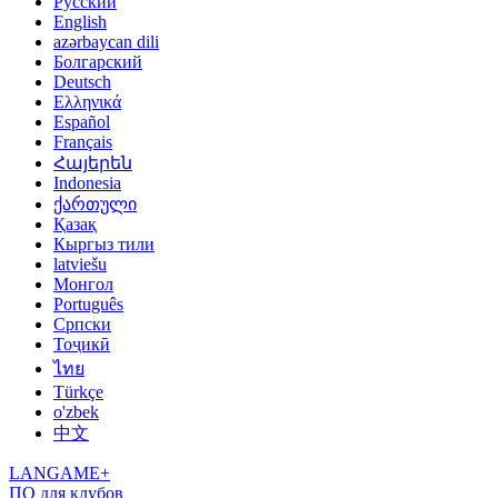
Русский
English
azərbaycan dili
Болгарский
Deutsch
Ελληνικά
Español
Français
Հայերեն
Indonesia
ქართული
Қазақ
Кыргыз тили
latviešu
Монгол
Português
Српски
Тоҷикӣ
ไทย
Türkçe
o'zbek
中文
LANGAME+
ПО для клубов