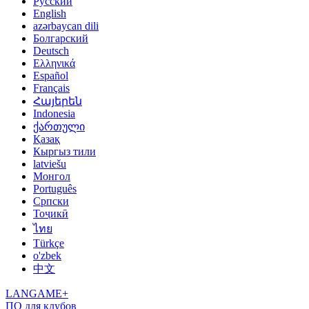
Русский
English
azərbaycan dili
Болгарский
Deutsch
Ελληνικά
Español
Français
Հայերեն
Indonesia
ქართული
Қазақ
Кыргыз тили
latviešu
Монгол
Português
Српски
Тоҷикӣ
ไทย
Türkçe
o'zbek
中文
LANGAME+
ПО для клубов