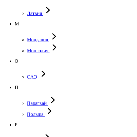
Латвия
М
Молдавия
Монголия
О
ОАЭ
П
Парагвай
Польша
Р