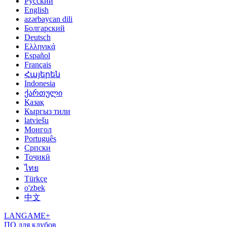
Русский
English
azərbaycan dili
Болгарский
Deutsch
Ελληνικά
Español
Français
Հայերեն
Indonesia
ქართული
Қазақ
Кыргыз тили
latviešu
Монгол
Português
Српски
Тоҷикӣ
ไทย
Türkçe
o'zbek
中文
LANGAME+
ПО для клубов