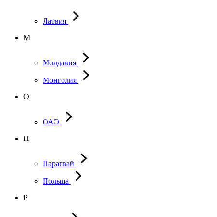
Латвия
М
Молдавия
Монголия
О
ОАЭ
П
Парагвай
Польша
Р