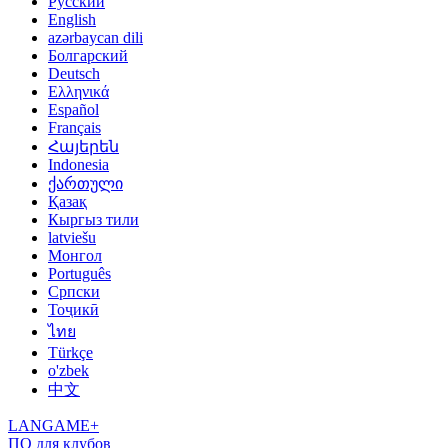
Русский
English
azərbaycan dili
Болгарский
Deutsch
Ελληνικά
Español
Français
Հայերեն
Indonesia
ქართული
Қазақ
Кыргыз тили
latviešu
Монгол
Português
Српски
Тоҷикӣ
ไทย
Türkçe
o'zbek
中文
LANGAME+
ПО для клубов