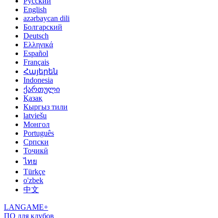
Русский
English
azərbaycan dili
Болгарский
Deutsch
Ελληνικά
Español
Français
Հայերեն
Indonesia
ქართული
Қазақ
Кыргыз тили
latviešu
Монгол
Português
Српски
Тоҷикӣ
ไทย
Türkçe
o'zbek
中文
LANGAME+
ПО для клубов