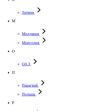
Латвия
М
Молдавия
Монголия
О
ОАЭ
П
Парагвай
Польша
Р