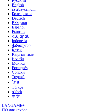
Русский
English
azərbaycan dili
Болгарский
Deutsch
Ελληνικά
Español
Français
Հայերեն
Indonesia
ქართული
Қазақ
Кыргыз тили
latviešu
Монгол
Português
Српски
Тоҷикӣ
ไทย
Türkçe
o'zbek
中文
LANGAME+
ПО для клубов