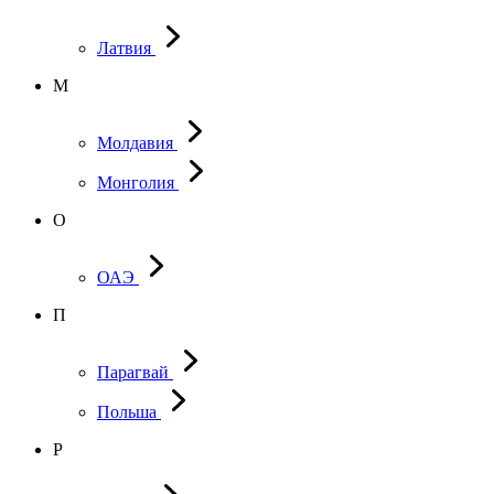
Латвия
М
Молдавия
Монголия
О
ОАЭ
П
Парагвай
Польша
Р